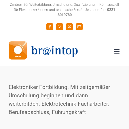
Zum
Zentrum für Weiterbildung, Umschulung, Qualifizierung in Köln speziell
für Elektroniker *innen und technische Berufe. Jetzt anrufen:
0221
Inhalt
8019780
springen
Facebook
Instagram
X
E-
Mail
Elektroniker Fortbildung. Mit zeitgemäßer
Umschulung beginnen und dann
weiterbilden. Elektrotechnik Facharbeiter,
Berufsabschluss, Führungskraft