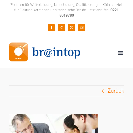
Zum
Zentrum für Weiterbildung, Umschulung, Qualifizierung in Köln speziell
für Elektroniker *innen und technische Berufe. Jetzt anrufen:
0221
Inhalt
8019780
springen
Facebook
Instagram
X
E-
Mail
Zurück