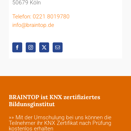
50679 Köln
Telefon: 0221 8019780
info@braintop.de
BRAINTOP ist KNX zertifiziertes
Bildunsginstitut
»» Mit der Umschulung bei uns können die
Teilnehmer ihr KNX Zertifikat nach Prüfung
kostenlos erhalten