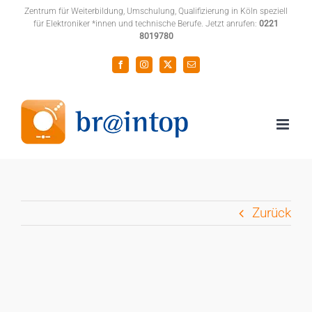
Zum
Zentrum für Weiterbildung, Umschulung, Qualifizierung in Köln speziell
für Elektroniker *innen und technische Berufe. Jetzt anrufen:
0221
Inhalt
8019780
springen
Facebook
Instagram
X
E-
Mail
Zurück