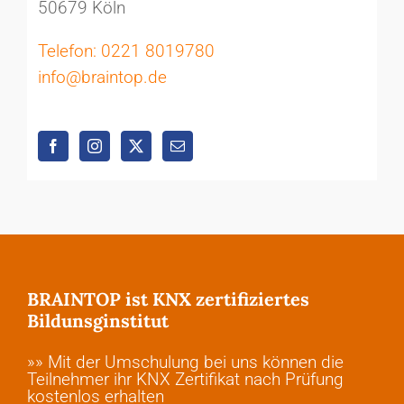
50679 Köln
Telefon: 0221 8019780
info@braintop.de
BRAINTOP ist KNX zertifiziertes
Bildunsginstitut
»» Mit der Umschulung bei uns können die
Teilnehmer ihr KNX Zertifikat nach Prüfung
kostenlos erhalten