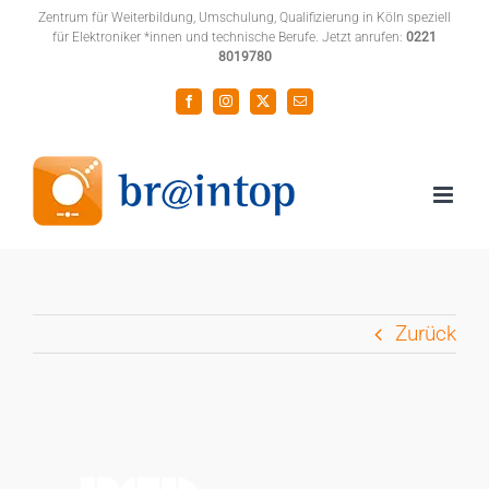
Zum
Zentrum für Weiterbildung, Umschulung, Qualifizierung in Köln speziell
für Elektroniker *innen und technische Berufe. Jetzt anrufen:
0221
Inhalt
8019780
springen
Facebook
Instagram
X
E-
Mail
Zurück