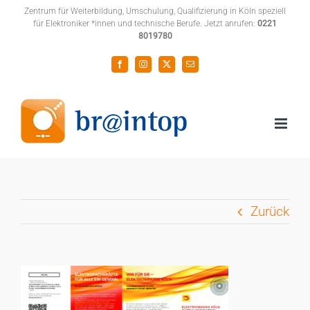
Zum
Zentrum für Weiterbildung, Umschulung, Qualifizierung in Köln speziell
für Elektroniker *innen und technische Berufe. Jetzt anrufen:
0221
Inhalt
8019780
springen
Facebook
Instagram
X
E-
Mail
Zurück