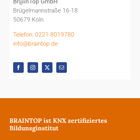
Br@inTop GmbH
Brügelmannstraße 16-18
50679 Köln
Telefon: 0221 8019780
info@braintop.de
BRAINTOP ist KNX zertifiziertes
Bildunsginstitut