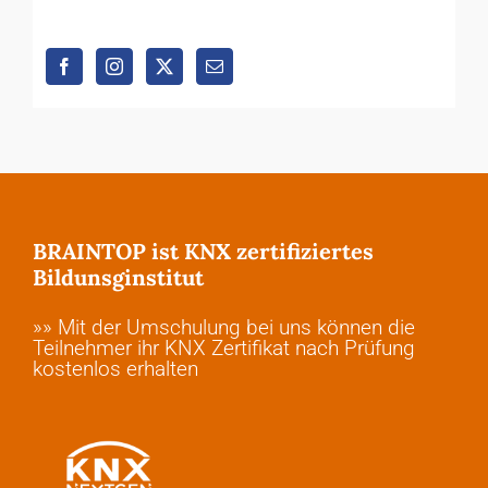
BRAINTOP ist KNX zertifiziertes
Bildunsginstitut
»» Mit der Umschulung bei uns können die
Teilnehmer ihr KNX Zertifikat nach Prüfung
kostenlos erhalten