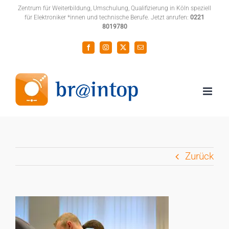
Zum
Zentrum für Weiterbildung, Umschulung, Qualifizierung in Köln speziell
für Elektroniker *innen und technische Berufe. Jetzt anrufen:
0221
Inhalt
8019780
springen
Facebook
Instagram
X
E-
Mail
Zurück