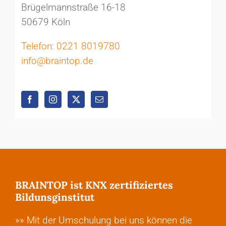
Brügelmannstraße 16-18
50679 Köln
Telefon: 0221 8019780
info@braintop.de
BRAINTOP ist KNX zertifiziertes
Bildunsginstitut
»» Mit der Umschulung bei uns können die