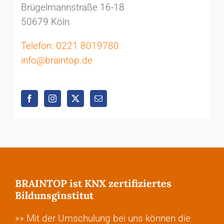
Brügelmannstraße 16-18
50679 Köln
Telefon: 0221 8019780
info@braintop.de
BRAINTOP ist KNX zertifiziertes
Bildunsginstitut
»» Mit der Umschulung bei uns können die