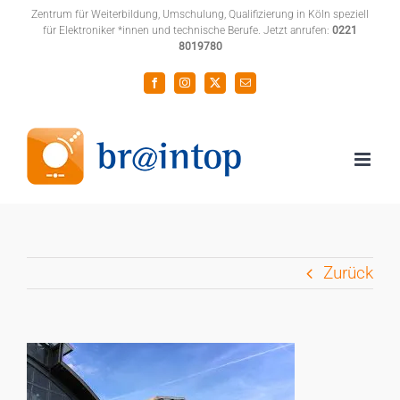
Zum
Zentrum für Weiterbildung, Umschulung, Qualifizierung in Köln speziell
für Elektroniker *innen und technische Berufe. Jetzt anrufen:
0221
Inhalt
8019780
springen
Facebook
Instagram
X
E-
Mail
Zurück