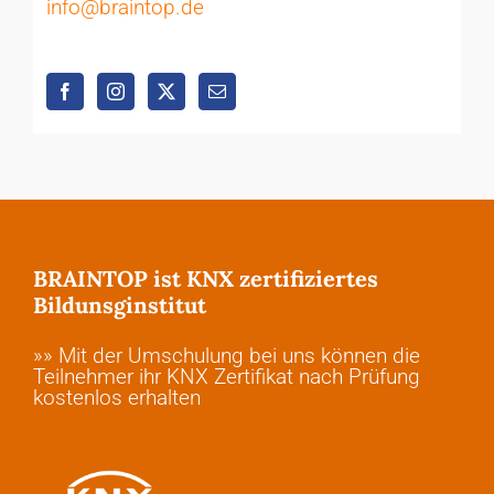
info@braintop.de
BRAINTOP ist KNX zertifiziertes
Bildunsginstitut
»» Mit der Umschulung bei uns können die
Teilnehmer ihr KNX Zertifikat nach Prüfung
kostenlos erhalten