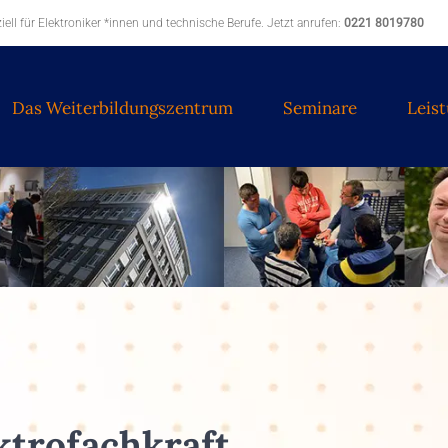
ell für Elektroniker *innen und technische Berufe. Jetzt anrufen:
0221 8019780
Das Weiterbildungszentrum
Seminare
Leis
ktrofachkraft.