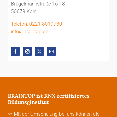
Brügelmannstraße 16-18
50679 Köln
Telefon: 0221 8019780
info@braintop.de
BRAINTOP ist KNX zertifiziertes
Bildunsginstitut
»» Mit der Umschulung bei uns können die