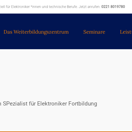
ell für Elektroniker *innen und technische Berufe. Jetzt anrufen:
0221 8019780
Das Weiterbildungszentrum
Seminare
Leis
SPezialist für Elektroniker Fortbildung